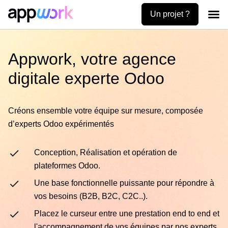
Un projet ?
Création
Uses ca
Contactez-no
Appwork, votre agence
digitale experte Odoo
Créons ensemble votre équipe sur mesure, composée
d’experts Odoo expérimentés
Conception, Réalisation et opération de
plateformes Odoo.
Une base fonctionnelle puissante pour répondre à
vos besoins (B2B, B2C, C2C..).
Placez le curseur entre une prestation end to end et
l'accompagnement de vos équipes par nos experts