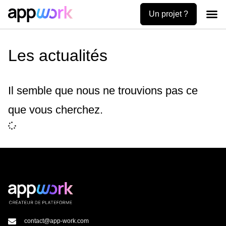
Un projet ?
Création
Uses ca
Contactez-no
Les actualités
Il semble que nous ne trouvions pas ce
que vous cherchez.
contact@app-work.com