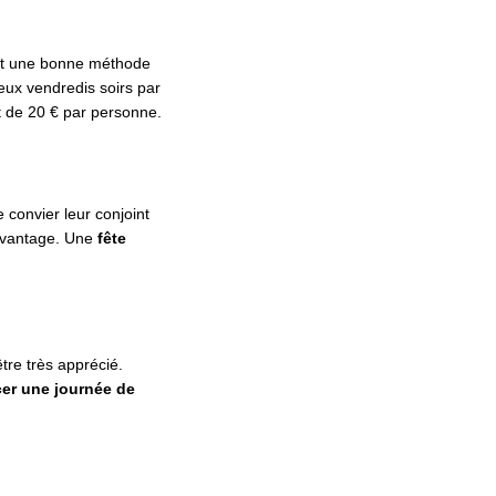
est une bonne méthode
eux vendredis soirs par
t de 20 € par personne.
e convier leur conjoint
avantage. Une
fête
être très apprécié.
er une journée de