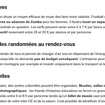
ves
n doute un moyen efficace de nouer des liens entre salariés. Football 
anse ou séances de Zumba
pour les femmes. Il faudra
louer un espac
’activité en question. Les tarifs peuvent varier entre 5 à 7 € par heure 
ortif
reviennent entre 25 et 33 € par séance et par personne.
 les randonnées au rendez-vous
éciée de tous et permet de changer d’air tout en dépensant de l’énergie
 puisqu’elle ne demande
pas de budget conséquent
. L’entreprise peu
en montagne par exemple et investir uniquement dans le transport et le
elles
aire, des sorties culturelles peuvent être organisées.
Musées, salles 
 photographiques
: les friands d’histoires éducatives se feront un grand 
oûte entre 6 et 8 € par personne tandis qu’un
billet de musée
vaut ent
ant de votre inter-CE et de la saison, il est possible de bénéficier d’une