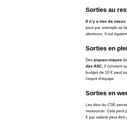
Sorties au res
Il n’y a rien de mieu
peut par exemple se fa
alentours. Il est égal
Sorties en ple
Des
piques-niques
da
des ASC.
Il convient 
budget de 10 € peut par
l’esprit d’équipe.
Sorties en we
Les élus du CSE peuven
ressourcer. Cela peut
€ par salarié peut être 