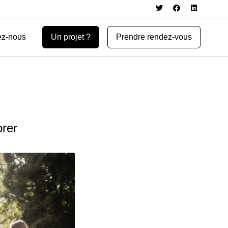
ez-nous
Un projet ?
Prendre rendez-vous
orer