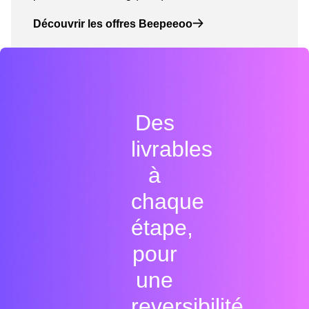
Découvrir les offres Beepeeoo
Des
livrables
à
chaque
étape,
pour
une
reversibilité