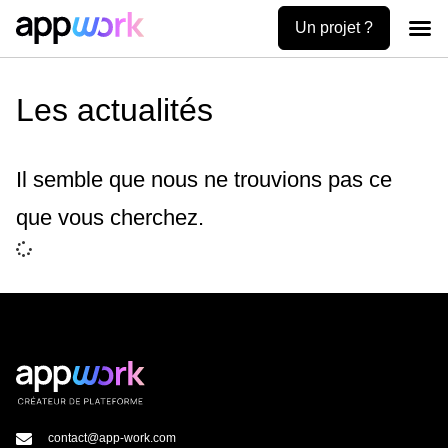
Un projet ?
Création
Uses ca
Contactez-no
Les actualités
Il semble que nous ne trouvions pas ce
que vous cherchez.
contact@app-work.com