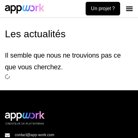
Un projet ?
Création
Uses ca
Contactez-no
Les actualités
Il semble que nous ne trouvions pas ce
que vous cherchez.
contact@app-work.com