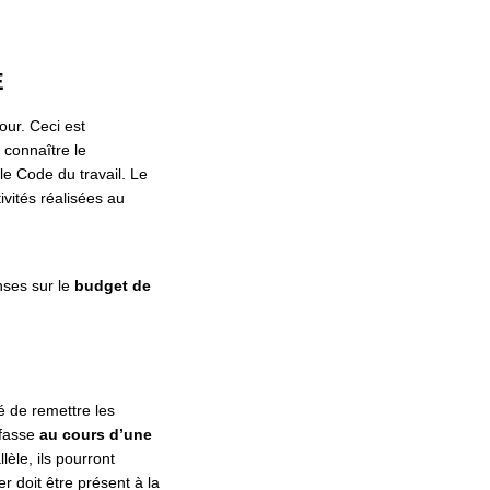
E
our. Ceci est
 connaître le
le Code du travail. Le
vités réalisées au
nses sur le
budget de
té de remettre les
 fasse
au cours d’une
èle, ils pourront
r doit être présent à la