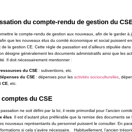
ssation du compte-rendu de gestion du CS
emettre le compte-rendu de gestion aux nouveaux, afin de le garder à j
fin que les nouveaux élus du comité économique et social puissent en
t de la gestion CE. Cette règle de passation est d’ailleurs stipulée dans 
n désigne généralement les documents administratifs ainsi que les acti
té. Il doit nécessairement mentionner :
 ressources du CSE
: subventions, etc.
s dépenses du CSE
: dépenses pour les
activités socioculturelles
, dépe
t CE
, etc.
s comptes du CSE
assation ne soit défini par la loi, il reste primordial pour l’ancien comi
x élus
. Il est d’autant plus préférable que la remise des documents se
es nouveaux représentants du personnel puissent le consulter. En parall
ormations si cela s’avère nécessaire. Habituellement, l’ancien trésorie