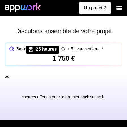
Un projet ?
Création de
Uses case
Contactez-nous
Discutons ensemble de votre projet
Basic
+ 5 heures offertes*
25 heures
1 750 €
ou
*heures offertes pour le premier pack souscrit.