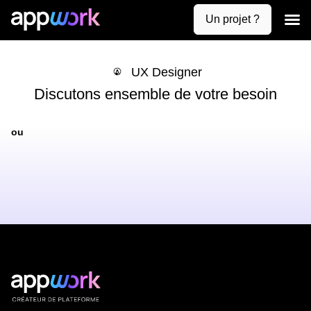
Un projet ?
Création de
Uses case
Contactez-nous
UX Designer
Discutons ensemble de votre besoin
ou