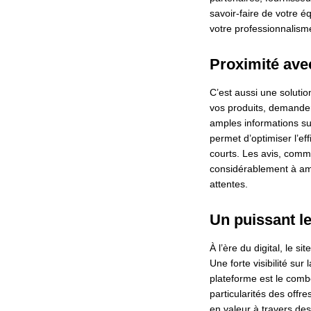
savoir-faire de votre é
votre professionnalisme 
Proximité avec
C’est aussi une solutio
vos produits, demander
amples informations sur
permet d’optimiser l’ef
courts. Les avis, comm
considérablement à amél
attentes.
Un puissant l
À l’ère du digital, le s
Une forte visibilité sur l
plateforme est le combo
particularités des off
en valeur à travers des