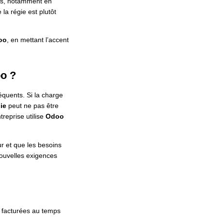
ges, notamment en
 la régie est plutôt
oo
, en mettant l’accent
oo ?
équents. Si la charge
ie
peut ne pas être
ntreprise utilise
Odoo
ur et que les besoins
nouvelles exigences
t facturées au temps