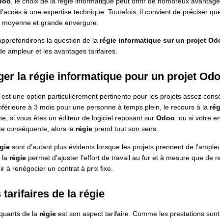
doo
, le choix de la régie informatique peut offrir de nombreux avanta
 d’accès à une expertise technique. Toutefois, il convient de préciser que
e moyenne et grande envergure.
approfondirons la question de la
régie informatique sur un projet Od
de ampleur et les avantages tarifaires.
er la régie informatique pour un projet Od
est une option particulièrement pertinente pour les projets assez cons
inférieure à 3 mois pour une personne à temps plein, le recours à la
rég
e, si vous êtes un éditeur de logiciel reposant sur
Odoo
, ou si votre e
ute conséquente, alors la
régie
prend tout son sens.
gie
sont d’autant plus évidents lorsque les projets prennent de l’ample
 la
régie
permet d’ajuster l’effort de travail au fur et à mesure que de 
r à renégocier un contrat à prix fixe.
tarifaires de la régie
quants de la
régie
est son aspect tarifaire. Comme les prestations son