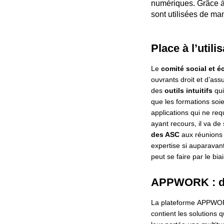
numériques. Grâce à l
sont utilisées de man
Place à l’utili
Le
comité social et 
ouvrants droit et d’assu
des
outils intuitifs
qui
que les formations soie
applications qui ne requ
ayant recours, il va d
des ASC
aux réunions C
expertise si auparavant
peut se faire par le biai
APPWORK : des
La plateforme APPWORK
contient les solutions 