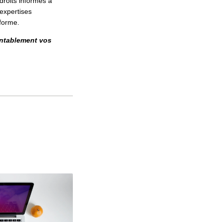
droits informés à
 expertises
eforme.
entablement vos